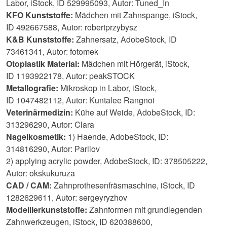
Labor, iStock, ID 529995093, Autor: Tuned_In
KFO Kunststoffe:
Mädchen mit Zahnspange, iStock,
ID 492667588, Autor:
robertprzybysz
K&B Kunststoffe:
Zahnersatz, AdobeStock, ID
73461341, Autor: fotomek
Otoplastik Material:
Mädchen mit Hörgerät, iStock,
ID 1193922178, Autor:
peakSTOCK
Metallografie:
Mikroskop in Labor, iStock,
ID 1047482112, Autor:
Kuntalee Rangnoi
Veterinärmedizin:
Kühe auf Weide, AdobeStock, ID:
313296290, Autor: Clara
Nagelkosmetik:
1) Haende, AdobeStock, ID:
314816290, Autor: Parilov
2) applying acrylic powder, AdobeStock, ID: 378505222,
Autor: okskukuruza
CAD / CAM:
Zahnprothesenfräsmaschine, iStock, ID
1282629611, Autor:
sergeyryzhov
Modellierkunststoffe:
Zahnformen mit grundlegenden
Zahnwerkzeugen, iStock, ID 620388600,